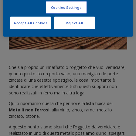
Cookies Settings
Accept All Cookies
Reject All
Che sia proprio un innaffiatoio l’oggetto che vuoi verniciare,
quanto piuttosto un porta vaso, una maniglia o le porte
zincate di una casetta ripostiglio, la cosa importante è
identificare che effettivamente tutti questi supporti non
sono realizzati in ferro ma in altra lega.
Qui ti riportiamo quella che per noi è la lista tipica dei
Metalli non ferrosi
: alluminio, zinco, rame, metallo
zincato, ottone.
A questo punto siamo sicuri che l’oggetto da verniciare è
realizzato in uno di questi metalli: possiamo quindi spiegarti