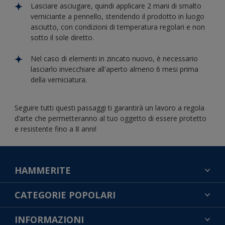
Lasciare asciugare, quindi applicare 2 mani di smalto
verniciante a pennello, stendendo il prodotto in luogo
asciutto, con condizioni di temperatura regolari e non
sotto il sole diretto.
Nel caso di elementi in zincato nuovo, è necessario
lasciarlo invecchiare all'aperto almeno 6 mesi prima
della verniciatura.
Seguire tutti questi passaggi ti garantirà un lavoro a regola
d’arte che permetteranno al tuo oggetto di essere protetto
e resistente fino a 8 anni!
HAMMERITE
TROVA UN COLORE
CATEGORIE POPOLARI
CONTATTACI
NOTE LEGALI
INFORMAZIONI
MAPPA DEL SITO