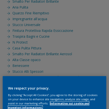
Smalto Per Radiatori Brillante
Aria Pulita
Quarzo Fine Riempitivo
Impregnante all'acqua
Stucco Universale
Finitura Protettiva Rapida Essiccazione
Traspira Bagni e Cucine
N Protect
Casa Pulita Pittura
Smalto Per Radiatori Brillante Aerosol
Alta Classe opaco
Benessere
Stucco Alti Spessori
Direttamente Su Ruggine Brillante Aerosol
Lavabile Plus
We respect your privacy.
Benessere Tester
Stucco per Interni
By clicking “Accept All Cookies”, you agree to the storing of cookies
on your device to enhance site navigation, analyze site usage, and
Teak Oil
assist in our marketing efforts.
Informativa sui cookie per
UV Max
maggiori informazioni.