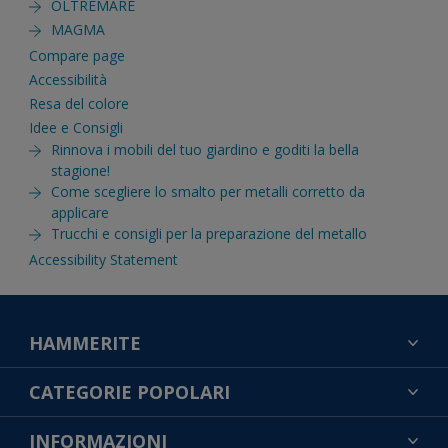
OLTREMARE
MAGMA
Compare page
Accessibilità
Resa del colore
Idee e Consigli
Rinnova i mobili del tuo giardino e goditi la bella
stagione!
Come scegliere lo smalto per metalli corretto da
applicare
Trucchi e consigli per la preparazione del metallo
Accessibility Statement
HAMMERITE
TROVA UN COLORE
CATEGORIE POPOLARI
CONTATTACI
NOTE LEGALI
INFORMAZIONI
MAPPA DEL SITO