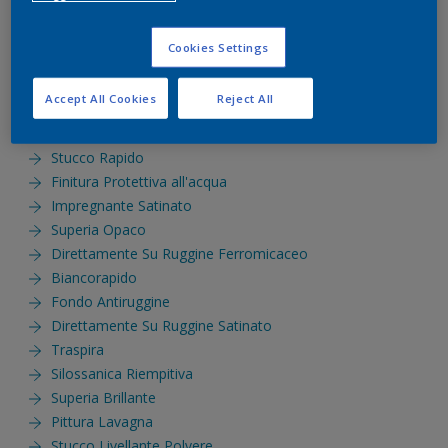
Stucco Colorato Per Legno
Stucco Per Esterni
Cookies Settings
Superia Metallizzato
Direttamente Su Ruggine Satinato Aerosol
Accept All Cookies
Reject All
Smalto Per Radiatori Satinato Aerosol
Smalto Per Radiatori Satinato
Stucco Rapido
Finitura Protettiva all'acqua
Impregnante Satinato
Superia Opaco
Direttamente Su Ruggine Ferromicaceo
Biancorapido
Fondo Antiruggine
Direttamente Su Ruggine Satinato
Traspira
Silossanica Riempitiva
Superia Brillante
Pittura Lavagna
Stucco Livellante Polvere