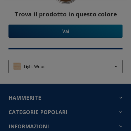
Trova il prodotto in questo colore
Vai
Light Wood
Light Wood
Semi Light Wood
HAMMERITE
Dark Wood
TROVA UN COLORE
CATEGORIE POPOLARI
CONTATTACI
NOTE LEGALI
INFORMAZIONI
MAPPA DEL SITO