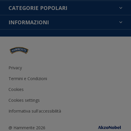
TROVA UN COLORE
CATEGORIE POPOLARI
CONTATTACI
NOTE LEGALI
INFORMAZIONI
MAPPA DEL SITO
COOKIES
TROVA UN NEGOZIO
ACCESSIBILITÀ
INFORMATIVA SULLA PRIVACY
CONDIZIONI GENERALI DI VENDITA
RESA DEL COLORE
IMPOSTAZIONI DEI COOKIE
Privacy
Termini e Condizioni
Cookies
Cookies settings
Informativa sull'accessibilità
@ Hammerite 2026