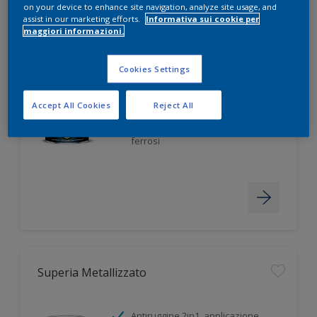
on your device to enhance site navigation, analyze site usage, and
assist in our marketing efforts.
Informativa sui cookie per
maggiori informazioni.
Superia Ferromicaceo
Cookies Settings
Antiruggine 2in1, applicazione
Accept All Cookies
Reject All
diretta
Antiruggine 2 in 1 per metalli non
ferrosi
Superia Metallizzato
Antiruggine 2in1, applicazione