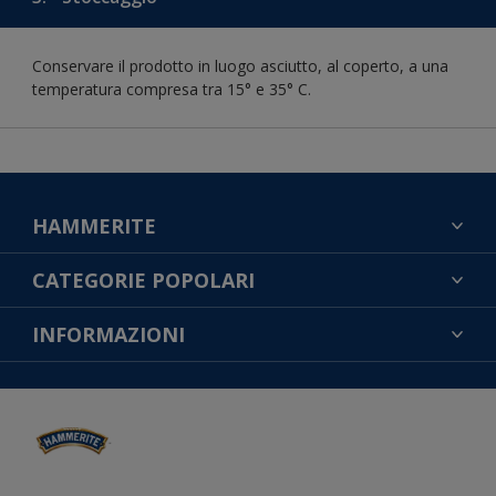
Conservare il prodotto in luogo asciutto, al coperto, a una
temperatura compresa tra 15° e 35° C.
HAMMERITE
TROVA UN COLORE
CATEGORIE POPOLARI
CONTATTACI
NOTE LEGALI
INFORMAZIONI
MAPPA DEL SITO
COOKIES
TROVA UN NEGOZIO
ACCESSIBILITÀ
INFORMATIVA SULLA PRIVACY
CONDIZIONI GENERALI DI VENDITA
RESA DEL COLORE
IMPOSTAZIONI DEI COOKIE