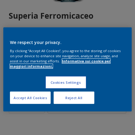
Superia Ferromicaceo
We respect your privacy.
Seleziona un colore
By clicking “Accept All Cookies”, you agree to the storing of cookies
on your device to enhance site navigation, analyze site usage, and
assist in our marketing efforts.
Informativa sui cookie per
maggiori informazioni.
Formato
750 ml
2,5 L
Cookies Settings
Quantità
Paint Calculator
Accept All Cookies
Reject All
Calcola