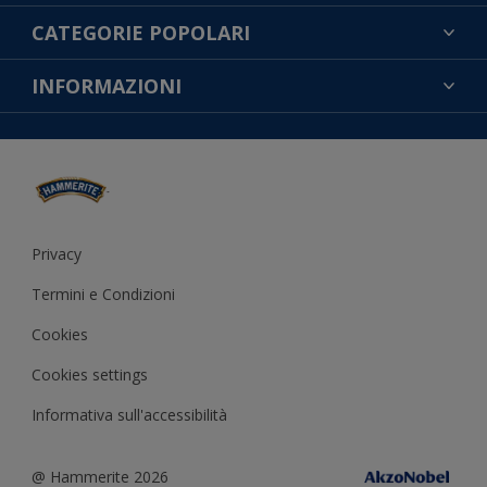
TROVA UN COLORE
CATEGORIE POPOLARI
CONTATTACI
NOTE LEGALI
INFORMAZIONI
MAPPA DEL SITO
COOKIES
TROVA UN NEGOZIO
ACCESSIBILITÀ
INFORMATIVA SULLA PRIVACY
CONDIZIONI GENERALI DI VENDITA
RESA DEL COLORE
IMPOSTAZIONI DEI COOKIE
Privacy
Termini e Condizioni
Cookies
Cookies settings
Informativa sull'accessibilità
@ Hammerite 2026