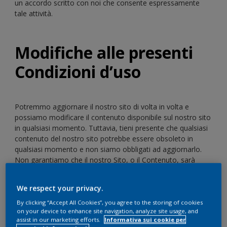
un accordo scritto con noi che consente espressamente
tale attività.
Modifiche alle presenti
Condizioni d’uso
Potremmo aggiornare il nostro sito di volta in volta e
possiamo modificare il contenuto disponibile sul nostro sito
in qualsiasi momento. Tuttavia, tieni presente che qualsiasi
contenuto del nostro sito potrebbe essere obsoleto in
qualsiasi momento e non siamo obbligati ad aggiornarlo.
Non garantiamo che il nostro Sito, o il Contenuto, sarà
esente da errori od omissioni.
We respect your privacy.
Modifiche al sito
By clicking “Accept All Cookies”, you agree to the storing of cookies
on your device to enhance site navigation, analyze site usage, and
assist in our marketing efforts.
Informativa sui cookie per