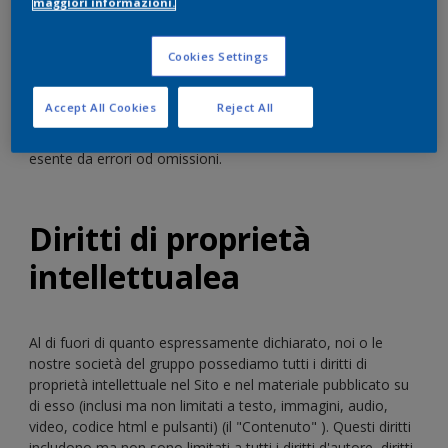
maggiori informazioni.
Potremmo aggiornare il nostro sito di volta in volta e
possiamo modificare il contenuto disponibile sul nostro sito
Cookies Settings
in qualsiasi momento. Tuttavia, tieni presente che qualsiasi
contenuto del nostro sito potrebbe essere obsoleto in
Accept All Cookies
Reject All
qualsiasi momento e non siamo obbligati ad aggiornarlo.
Non garantiamo che il nostro Sito, o il Contenuto, sarà
esente da errori od omissioni.
Diritti di proprietà
intellettualea
Al di fuori di quanto espressamente dichiarato, noi o le
nostre società del gruppo possediamo tutti i diritti di
proprietà intellettuale nel Sito e nel materiale pubblicato su
di esso (inclusi ma non limitati a testo, immagini, audio,
video, codice html e pulsanti) (il "Contenuto" ). Questi diritti
includono ma non sono limitati a tutti i diritti d'autore, diritti