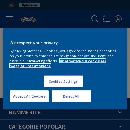
We respect your privacy.
Accesso negato
By clicking “Accept All Cookies”, you agree to the storing of cookies
on your device to enhance site navigation, analyze site usage, and
Se desideri saperne di più su come utilizziamo i tuoi
assist in our marketing efforts.
Informativa sui cookie per
maggiori informazioni.
dati personali, leggi la nostra
informativa sulla
privacy
Cookies Settings
Accept All Cookies
Reject All
HAMMERITE
TROVA UN COLORE
CATEGORIE POPOLARI