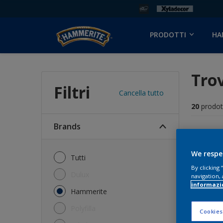
PRODOTTI
HA
Trov
Filtri
Cancella tutto
20
prodot
brands
My Filters
We respe
Tutti
By clicking
Dulux
navigation, 
informazi
Hammerite
Polyfilla
Cookies