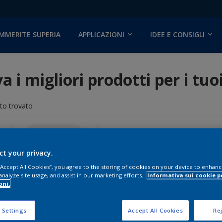
MMERITE SUPERIA
APPLICAZIONI
IDEE E CONSIGLI
a i migliori prodotti per i tuo
to trovato
Hammerite
Cancella tutto
ct your privacy.
 “Accept All Cookies”, you agree to the storing of cookies on your device to enhanc
analyze site usage, and assist in our marketing efforts.
Informativa sui cookie p
oni.
 Settings
Accept All Cookies
Rej