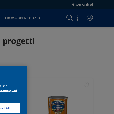
TROVA UN NEGOZIO
i progetti
e site
er maggiori
ect All