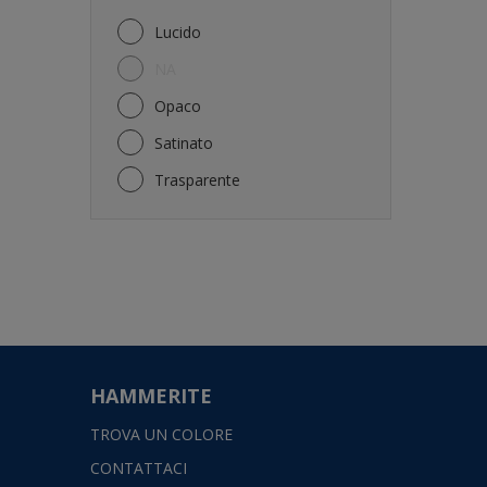
Pareti
Lucido
Pergola
NA
Persiane
Opaco
Plastica
Satinato
Porte
Trasparente
Porte garage
PVC
Soffitti
Staccionata
Stucco
Tutte le superfici esterne
HAMMERITE
TROVA UN COLORE
CONTATTACI