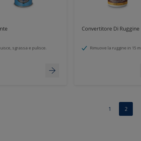
nte
Convertitore Di Ruggine
luisce, sgrassa e pulisce.
Rimuove la ruggine in 15 m
1
2