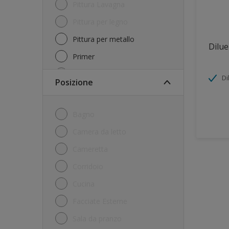
Pittura Lavagna
Pittura per legno
Pittura per metallo
Dilue
Primer
Rullo
Di
Posizione
Trattamento per legno
Bagno
Camera da letto
Cameretta
Corridoio
Cucina
Facciate Esterne
Sala da pranzo