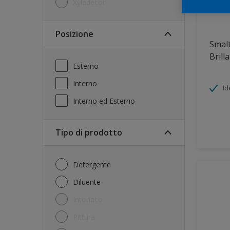
Xyladecor
Posizione
Smalt
Brill
Esterno
Interno
Id
Interno ed Esterno
Tipo di prodotto
Detergente
Diluente
Intonaco
Pittura