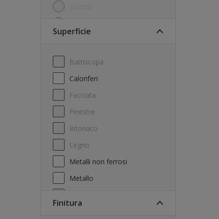
Salotto
Studio
Superficie
Battiscopa
Caloriferi
Facciata
Finestre
Intonaco
Legno
Metalli non ferrosi
Metallo
Mobili
Finitura
Mobili outdoor