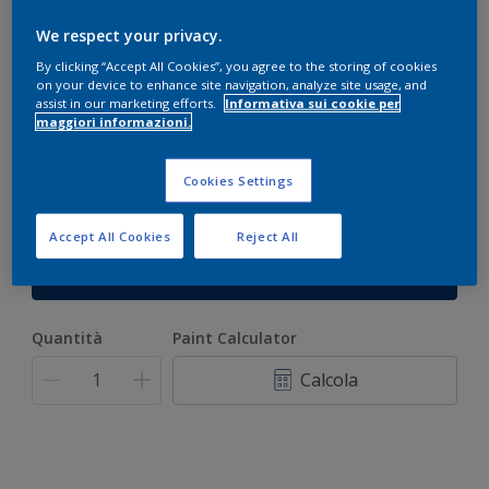
We respect your privacy.
Smalto Per Radiatori Brillante
By clicking “Accept All Cookies”, you agree to the storing of cookies
on your device to enhance site navigation, analyze site usage, and
assist in our marketing efforts.
Informativa sui cookie per
maggiori informazioni.
BIANCO
Solo 1 colore disponibile
Cookies Settings
Accept All Cookies
Reject All
Formato
500 ml
Quantità
Paint Calculator
Calcola