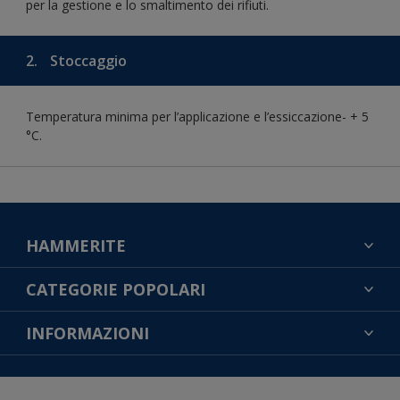
per la gestione e lo smaltimento dei rifiuti.
2.
Stoccaggio
Temperatura minima per l’applicazione e l’essiccazione- + 5
°C.
HAMMERITE
TROVA UN COLORE
CATEGORIE POPOLARI
CONTATTACI
NOTE LEGALI
INFORMAZIONI
MAPPA DEL SITO
COOKIES
TROVA UN NEGOZIO
ACCESSIBILITÀ
INFORMATIVA SULLA PRIVACY
CONDIZIONI GENERALI DI VENDITA
RESA DEL COLORE