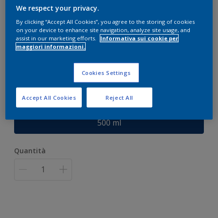
We respect your privacy.
Diluente
By clicking “Accept All Cookies”, you agree to the storing of cookies
on your device to enhance site navigation, analyze site usage, and
assist in our marketing efforts.
Informativa sui cookie per
maggiori informazioni.
INCOLORE
Cookies Settings
Solo 1 colore disponibile
Accept All Cookies
Reject All
Formato
500 ml
Quantità