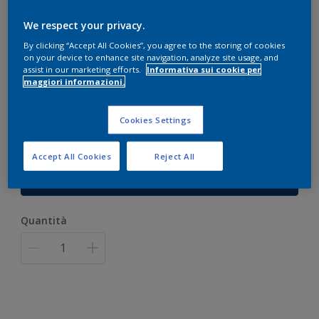
We respect your privacy.
Smalto Per Radiatori Satinato
By clicking “Accept All Cookies”, you agree to the storing of cookies
on your device to enhance site navigation, analyze site usage, and
assist in our marketing efforts.
Informativa sui cookie per
maggiori informazioni.
BIANCO
Solo 1 colore disponibile
Cookies Settings
Formato
Accept All Cookies
Reject All
500 ml
Quantità