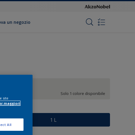
ova un negozio
Bianco
Solo 1 colore disponibile
e site
er maggiori
ormato
1 L
ect All