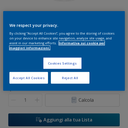
We respect your privacy.
By clicking “Accept All Cookies”, you agree to the storing of cookies
on your device to enhance site navigation, analyze site usage, and
Bianco
assist in our marketing efforts.
Informativa sui cookie per
Solo 1 colore disponibile
maggiori informazioni.
Formato
Cookies Settings
1 L
5 L
10 L
Accept All Cookies
Reject All
Quantità
Paint Calculator
Calcola
Aggiungi alla tua Lista