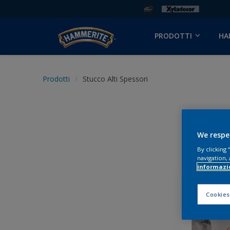
PRODOTTI
HA
Prodotti
Stucco Alti Spessori
We respe
By clicking
navigation, 
informazi
Cookies