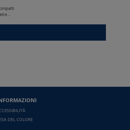
 compatti
ietre…
NFORMAZIONI
CCESSIBILITÀ
ESA DEL COLORE