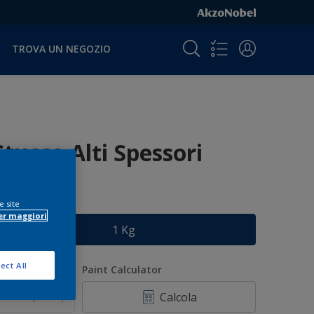
TROVA UN NEGOZIO
Stucco Alti Spessori
e site
ormato
er maggiori
1 Kg
ect All
uantità
Paint Calculator
Calcola