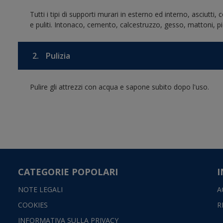
Tutti i tipi di supporti murari in esterno ed interno, asciutti,
e puliti. Intonaco, cemento, calcestruzzo, gesso, mattoni, p
2.
Pulizia
Pulire gli attrezzi con acqua e sapone subito dopo l'uso.
CATEGORIE POPOLARI
I
NOTE LEGALI
A
COOKIES
R
INFORMATIVA SULLA PRIVACY