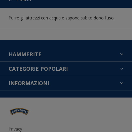
Pulire gli attrezzi con acqua e sapone subito dopo l'uso.
HAMMERITE
TROVA UN COLORE
CATEGORIE POPOLARI
CONTATTACI
NOTE LEGALI
INFORMAZIONI
MAPPA DEL SITO
COOKIES
TROVA UN NEGOZIO
ACCESSIBILITÀ
INFORMATIVA SULLA PRIVACY
CONDIZIONI GENERALI DI VENDITA
RESA DEL COLORE
IMPOSTAZIONI DEI COOKIE
Privacy