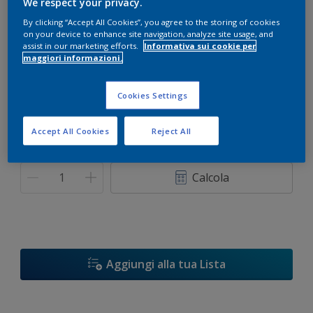
We respect your privacy.
By clicking “Accept All Cookies”, you agree to the storing of cookies
Stucco Livellante Polvere
on your device to enhance site navigation, analyze site usage, and
assist in our marketing efforts.
Informativa sui cookie per
maggiori informazioni.
Formato
Cookies Settings
1 Kg
Accept All Cookies
Reject All
Quantità
Paint Calculator
Calcola
Aggiungi alla tua Lista