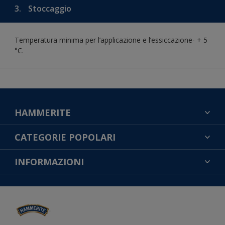
3.
Stoccaggio
Temperatura minima per l’applicazione e l’essiccazione- + 5
°C.
HAMMERITE
TROVA UN COLORE
CATEGORIE POPOLARI
CONTATTACI
NOTE LEGALI
INFORMAZIONI
MAPPA DEL SITO
COOKIES
TROVA UN NEGOZIO
ACCESSIBILITÀ
INFORMATIVA SULLA PRIVACY
CONDIZIONI GENERALI DI VENDITA
RESA DEL COLORE
IMPOSTAZIONI DEI COOKIE