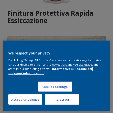
Finitura Protettiva Rapida
Essiccazione
Incolore
Solo 1 colore disponibile
We respect your privacy.
By clicking “Accept All Cookies”, you agree to the storing of cookies
Formato
on your device to enhance site navigation, analyze site usage, and
assist in our marketing efforts.
Informativa sui cookie per
750 ml
2,5 L
maggiori informazioni.
Quantità
Paint Calculator
Cookies Settings
Calcola
Accept All Cookies
Reject All