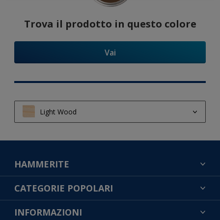
Trova il prodotto in questo colore
Vai
Light Wood
Light Wood
Semi Light Wood
HAMMERITE
Dark Wood
TROVA UN COLORE
CATEGORIE POPOLARI
CONTATTACI
NOTE LEGALI
INFORMAZIONI
MAPPA DEL SITO