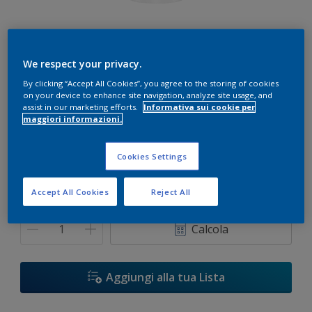
We respect your privacy.
By clicking “Accept All Cookies”, you agree to the storing of cookies
on your device to enhance site navigation, analyze site usage, and
Bianco
assist in our marketing efforts.
Informativa sui cookie per
Solo 1 colore disponibile
maggiori informazioni.
Cookies Settings
1 L
1 L
Accept All Cookies
Reject All
Quantità
Paint Calculator
5 L
Calcola
10 L
14 L
Aggiungi alla tua Lista