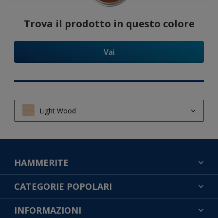
Trova il prodotto in questo colore
Vai
Light Wood
Light Wood
Semi Light Wood
HAMMERITE
Dark Wood
TROVA UN COLORE
CATEGORIE POPOLARI
CONTATTACI
NOTE LEGALI
INFORMAZIONI
MAPPA DEL SITO