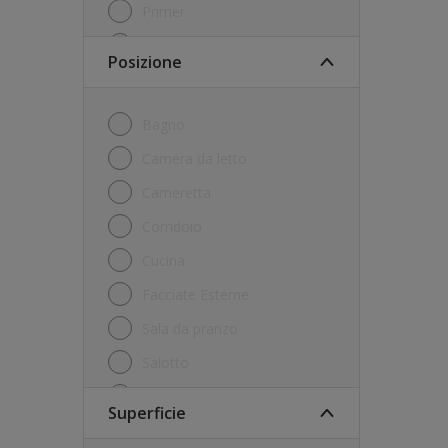
Primer
Rullo
Posizione
Trattamento per legno
Bagno
Camera da letto
Cameretta
Corridoio
Cucina
Facciate Esterne
Sala da pranzo
Salotto
Studio
Superficie