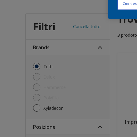
Cookies
Trov
Filtri
Cancella tutto
3
prodott
brands
Tutti
Dulux
Hammerite
Polyfilla
Xyladecor
Impre
Posizione