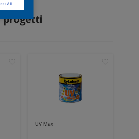
ect All
i progetti
UV Max