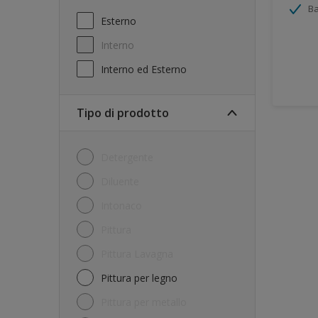
Ba
Esterno
Interno
Interno ed Esterno
Tipo di prodotto
Detergente
Diluente
Intonaco
Pittura
Pittura Lavagna
Pittura per legno
Pittura per metallo