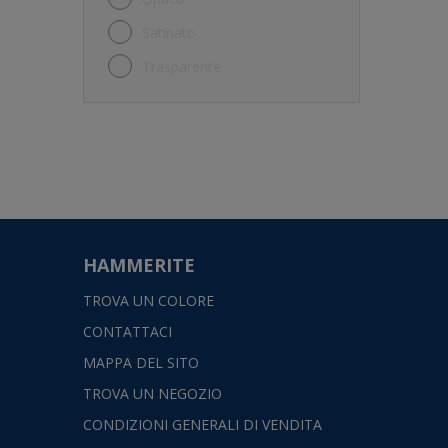
Plastica
Satinato
Porte
Trasparente
Porte garage
PVC
Soffitti
Staccionata
Stucco
Tutte le superfici esterne
HAMMERITE
TROVA UN COLORE
CONTATTACI
MAPPA DEL SITO
TROVA UN NEGOZIO
CONDIZIONI GENERALI DI VENDITA