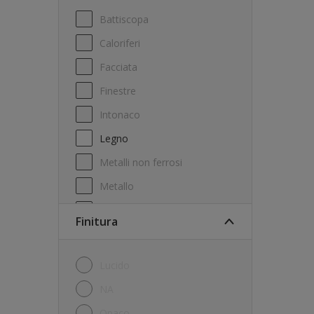
Battiscopa
Caloriferi
Facciata
Finestre
Intonaco
Legno
Metalli non ferrosi
Metallo
Mobili
Finitura
Mobili outdoor
Pareti
Lucido
Pergola
NA
Persiane
Opaco