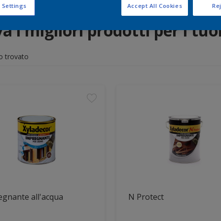
 Settings
Accept All Cookies
Rej
a i migliori prodotti per i tuo
o trovato
gnante all'acqua
N Protect