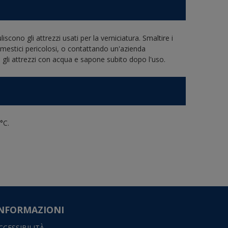
cono gli attrezzi usati per la verniciatura. Smaltire i
 domestici pericolosi, o contattando un'azienda
re gli attrezzi con acqua e sapone subito dopo l'uso.
°C.
NFORMAZIONI
CCESSIBILITÀ