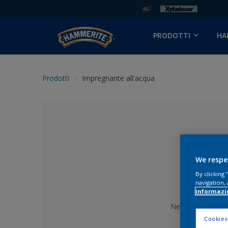
PRODOTTI
HA
Prodotti
Impregnante all'acqua
We respe
By clicking
navigation, 
informazi
Nessun colore se
Cookies