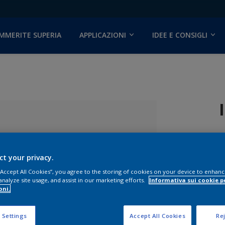
MMERITE SUPERIA
APPLICAZIONI
IDEE E CONSIGLI
ct your privacy.
 “Accept All Cookies”, you agree to the storing of cookies on your device to enhanc
analyze site usage, and assist in our marketing efforts.
Informativa sui cookie p
oni.
F
lezionato
 Settings
Accept All Cookies
Rej