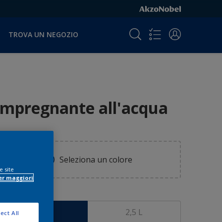
TROVA UN NEGOZIO
Impregnante all'acqua
Seleziona un colore
e site
er maggiori
ormato
750 ml
2,5 L
ect All