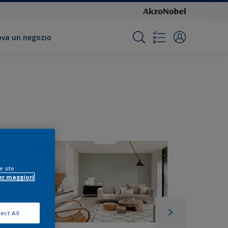
ova un negozio
e site
er maggiori
ect All