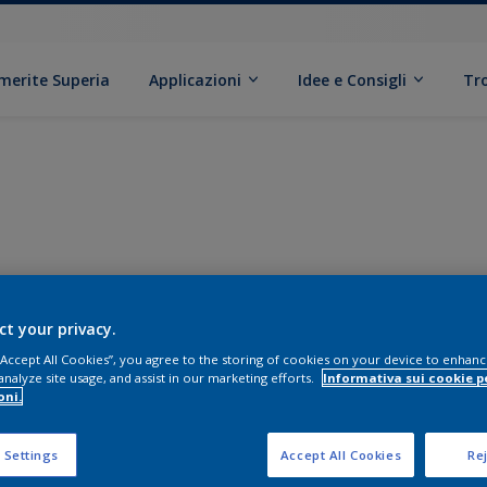
erite Superia
Applicazioni
Idee e Consigli
Tr
ct your privacy.
 “Accept All Cookies”, you agree to the storing of cookies on your device to enhanc
analyze site usage, and assist in our marketing efforts.
Informativa sui cookie p
oni.
 Settings
Accept All Cookies
Rej