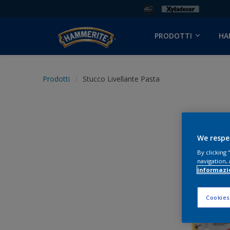
PRODOTTI
HA
Prodotti
Stucco Livellante Pasta
We respe
By clicking
navigation, 
informazi
Cookies