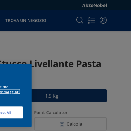
TROVA UN NEGOZIO
Stucco Livellante Pasta
ormato
e site
er maggiori
1,5 Kg
uantità
Paint Calculator
ect All
Calcola