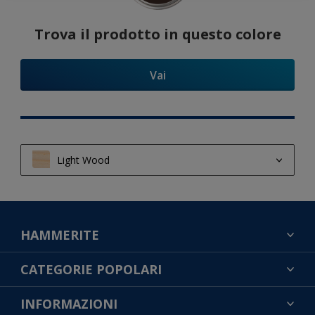
Trova il prodotto in questo colore
Vai
Light Wood
Light Wood
Semi Light Wood
HAMMERITE
Dark Wood
TROVA UN COLORE
CATEGORIE POPOLARI
CONTATTACI
NOTE LEGALI
INFORMAZIONI
MAPPA DEL SITO