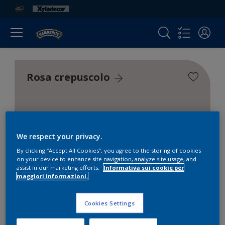
Rosa crepuscolo
We respect your privacy.
Colori
By clicking “Accept All Cookies”, you agree to the storing of cookies
on your device to enhance site navigation, analyze site usage, and
assist in our marketing efforts.
Informativa sui cookie per
Trova i migliori prodotti per i
maggiori informazioni.
tuoi progetti
Cookies Settings
2
prodotto trovato