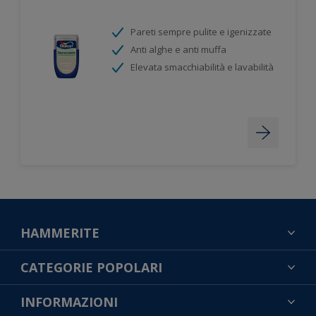
Pareti sempre pulite e igenizzate
Anti alghe e anti muffa
Elevata smacchiabilità e lavabilità
HAMMERITE
TROVA UN COLORE
CATEGORIE POPOLARI
CONTATTACI
NOTE LEGALI
INFORMAZIONI
MAPPA DEL SITO